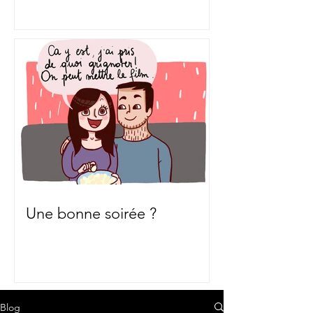
Une bonne soirée ?
Blog