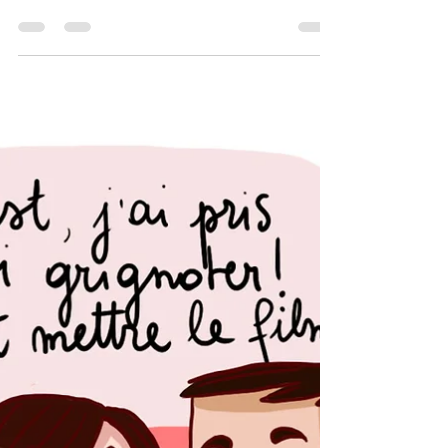
Dur dur de résister aux jolis doudous pour notre
choupette ♥