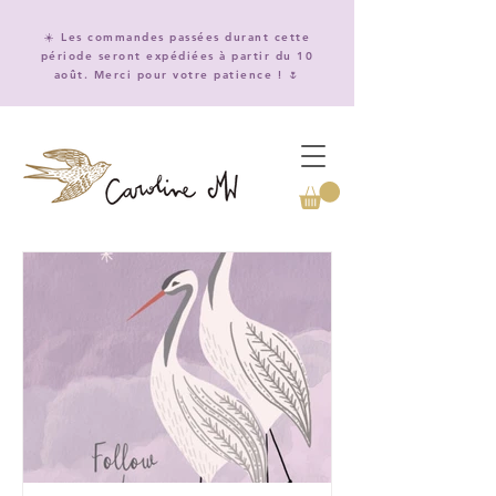
☀️ Les commandes passées durant cette
période seront expédiées à partir du 10
août. Merci pour votre patience ! 🌷