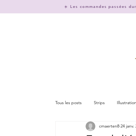
☀️ Les commandes passées dura
Tous les posts
Strips
Illustratio
cmaerten8
24 janv.