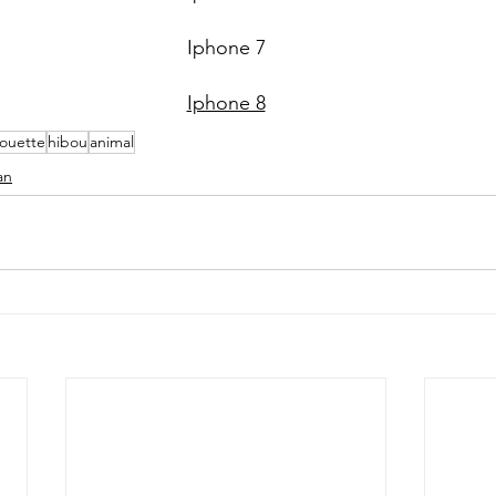
Iphone 7
Iphone 8
ouette
hibou
animal
an