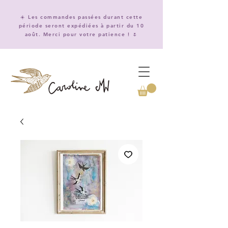
☀️ Les commandes passées durant cette
période seront expédiées à partir du 10
août. Merci pour votre patience ! 🌷