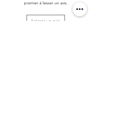
premier à laisser un avis.
Laisser un avis
© 2025 par Caroline MW. Créé avec
Wix.com |
CGV
|
Mentions légales
| Recevez
un souffle de douceur chaque mois 🌸