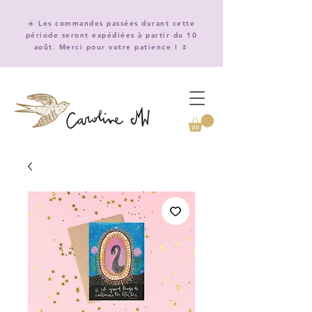
☀️ Les commandes passées durant cette
période seront expédiées à partir du 10
août. Merci pour votre patience ! 🌷