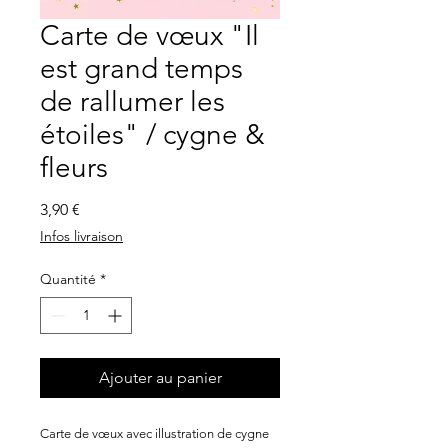
Carte de vœux "Il
est grand temps
de rallumer les
étoiles" / cygne &
fleurs
Prix
3,90 €
Infos livraison
Quantité
*
Ajouter au panier
Carte de vœux avec illustration de cygne