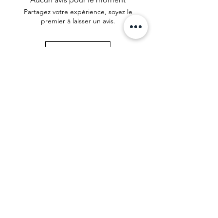
Partagez votre expérience, soyez le
premier à laisser un avis.
Laisser un avis
© 2025 par Caroline MW. Créé avec
Wix.com |
CGV
|
Mentions légales
| Recevez
un souffle de douceur chaque mois 🌸