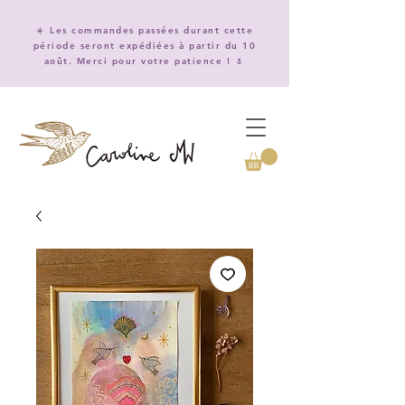
☀️ Les commandes passées durant cette
période seront expédiées à partir du 10
août. Merci pour votre patience ! 🌷