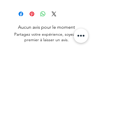
Aucun avis pour le moment
Partagez votre expérience, soyez le
premier à laisser un avis.
Laisser un avis
© 2025 par Caroline MW. Créé avec
Wix.com |
CGV
|
Mentions légales
| Recevez
un souffle de douceur chaque mois 🌸