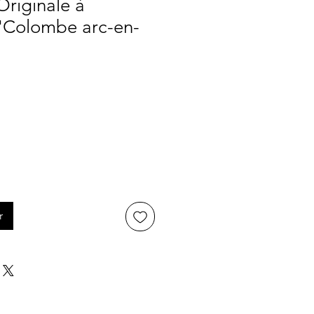
 Originale à
 'Colombe arc-en-
r