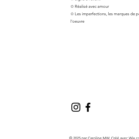
✩ Réalisé avec amour
✩ Les imperfections, les marques de pei
l'oeuvre
© 2025 par Caroline MW. Créé avec Wix.c