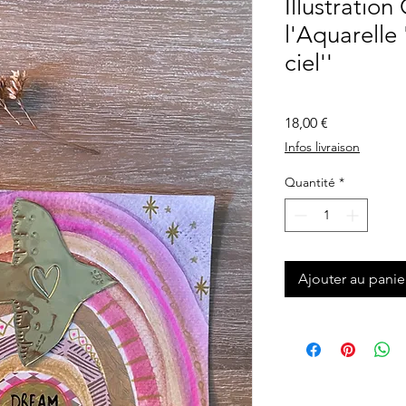
Illustration
l'Aquarelle
ciel''
Prix
18,00 €
Infos livraison
Quantité
*
Ajouter au panie