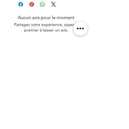
Aucun avis pour le moment
Partagez votre expérience, soyez le
premier à laisser un avis.
Laisser un avis
© 2025 par Caroline MW. Créé avec
Wix.com |
CGV
|
Mentions légales
| Recevez
un souffle de douceur chaque mois 🌸