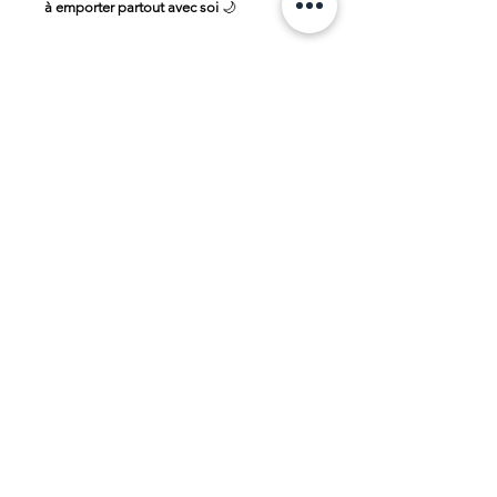
à emporter partout avec soi
🌙
Aucun avis pour le moment
Partagez votre expérience, soyez le
premier à laisser un avis.
Laisser un avis
© 2025 par Caroline MW. Créé avec
Wix.com |
CGV
|
Mentions légales
| Recevez
un souffle de douceur chaque mois 🌸