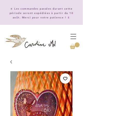
☀️ Les commandes passées durant cette
période seront expédiées à partir du 10
août. Merci pour votre patience ! 🌷