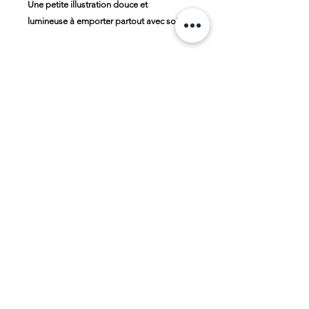
Une petite illustration douce et
lumineuse à emporter partout avec soi
🌙
Impossible de charger les avis
Il semble qu'un problème technique
est survenu. Veuillez essayer de vous
reconnecter ou d'actualiser la page.
Actualiser
© 2025 par Caroline MW. Créé avec
Wix.com |
CGV
|
Mentions légales
| Recevez
un souffle de douceur chaque mois 🌸