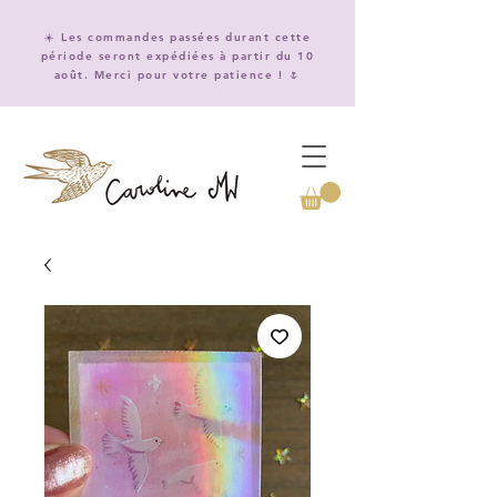
☀️ Les commandes passées durant cette
période seront expédiées à partir du 10
août. Merci pour votre patience ! 🌷