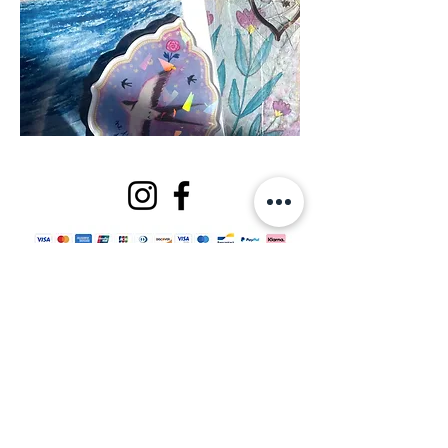
© 2025 par Caroline MW. Créé avec
Wix.com |
CGV
|
Mentions légales
| Recevez
un souffle de douceur chaque mois 🌸