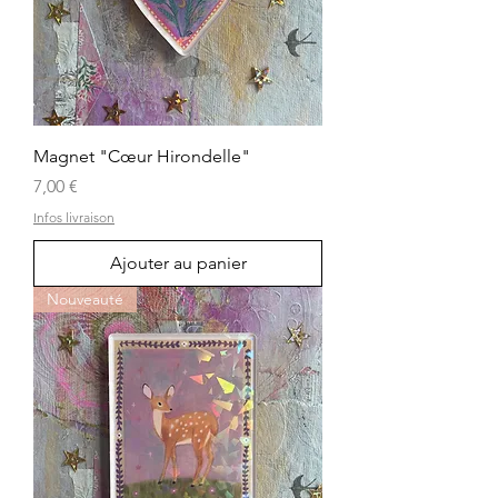
Magnet "Cœur Hirondelle"
Prix
7,00 €
Infos livraison
Ajouter au panier
Nouveauté