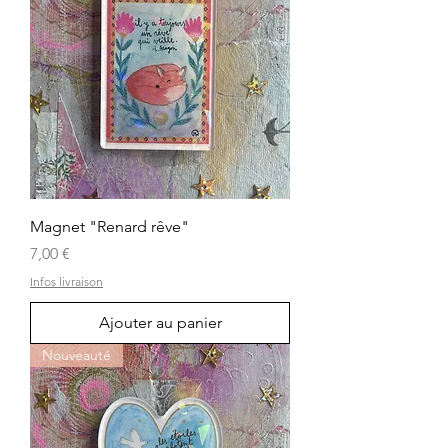
Magnet "Renard rêve"
Prix
7,00 €
Infos livraison
Ajouter au panier
Nouveauté