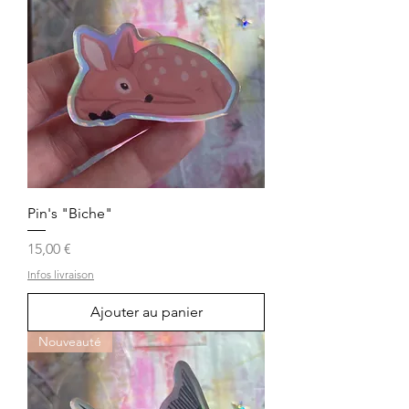
Pin's "Biche"
Prix
15,00 €
Infos livraison
Ajouter au panier
Nouveauté