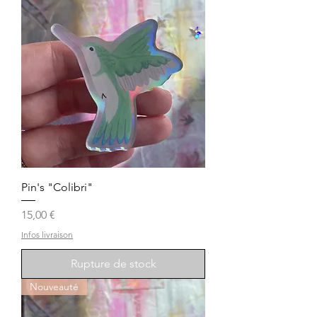
Pin's "Colibri"
Prix
15,00 €
Infos livraison
Rupture de stock
Nouveauté